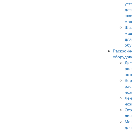
уст
для
шв
ма
Шв
ма
для
обу
Раскройн
оборудов
Дис
рас
но
Вер
рас
но
Лен
но
Отр
лин
Ма
для