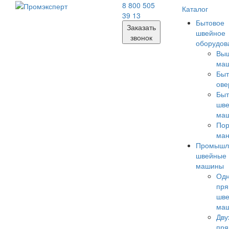
8 800 505
Каталог
39 13
Бытовое
Заказать
швейное
звонок
оборудов
Вы
ма
Бы
ове
Бы
шв
ма
Пор
ма
Промышл
швейные
машины
Одн
пря
шв
ма
Дву
пря