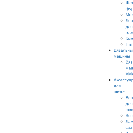
Же
фур
Мо
Лен
для
гер
Кок
Нит
Вязальны
машины
Вяз
ма
VM
Аксессуа
для
шитья
Вен
для
шв
Всп
Лам
све