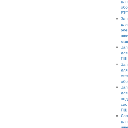
для
обо
ВТ
Зап
для
эле
шв
ма
Зап
для
ПШ
Зап
для
сте
обо
Зап
для
под
сис
ПШ
Лап
для
шв