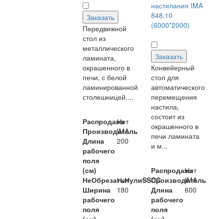
настилания IMA
848.10
Заказать
(6000*2000)
Передвижной
стол из
металлического
Заказать
ламината,
окрашенного в
Конвейерный
печи, с белой
стол для
ламинированной
автоматического
столешницей....
перемещения
настила,
состоит из
Распродажа
Нет
окрашенного в
Производитель
IMA
печи ламината
Длина
200
и м...
рабочего
поля
(см)
Распродажа
Нет
НеОбрезатьНулиSSCC
Нет
Производитель
IMA
Ширина
180
Длина
600
рабочего
рабочего
поля
поля