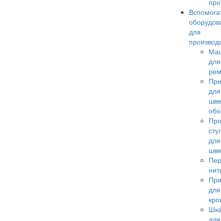
про
Вспомога
оборудов
для
производ
Ма
для
рем
При
для
шве
обо
Пр
сту
для
шв
Пер
нит
При
для
кро
Шк
для