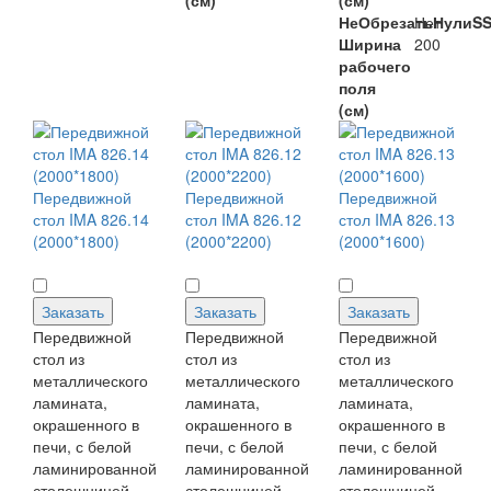
(см)
(см)
НеОбрезатьНулиS
Нет
Ширина
200
рабочего
поля
(см)
Передвижной
Передвижной
Передвижной
стол IMA 826.14
стол IMA 826.12
стол IMA 826.13
(2000*1800)
(2000*2200)
(2000*1600)
Заказать
Заказать
Заказать
Передвижной
Передвижной
Передвижной
стол из
стол из
стол из
металлического
металлического
металлического
ламината,
ламината,
ламината,
окрашенного в
окрашенного в
окрашенного в
печи, с белой
печи, с белой
печи, с белой
ламинированной
ламинированной
ламинированной
столешницей....
столешницей....
столешницей....