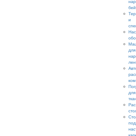
нар
бей
Те
и
спе
Нас
обо
Ма
для
нар
лен
Авт
рас
ком
Пог
для
тка
Рас
сто
Сто
под
нас
кар