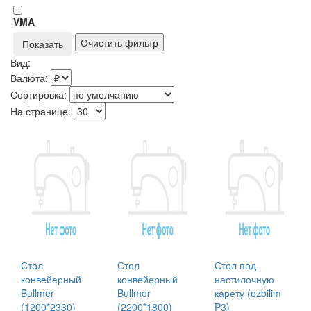
VMA
Вид:
Валюта:
Сортировка:
На странице:
Стол
Стол
Стол под
конвейерный
конвейерный
настилочную
Bullmer
Bullmer
карету (ozbilim
(1200*2330)
(2200*1800)
P3)