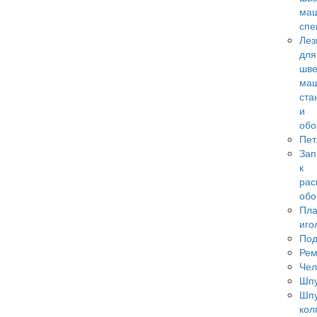
ма
спе
Лез
для
шв
маш
ста
и
обо
Пет
Зап
к
рас
обо
Пла
иго
По
Ре
Чел
Шп
Шп
кол