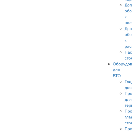
Доп
обо
к
нас
Доп
обо
к
рас
Нас
сто
Оборудо
для
ВТО
Гла
дос
Пр
для
тер
Пр
гла
сто
Пр