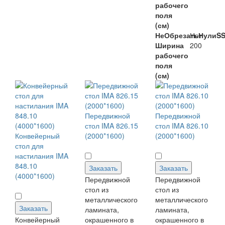
рабочего
поля
(см)
НеОбрезатьНулиS
Нет
Ширина
200
рабочего
поля
(см)
Передвижной
Передвижной
стол IMA 826.15
стол IMA 826.10
Конвейерный
(2000*1600)
(2000*1600)
стол для
настилания IMA
848.10
Заказать
Заказать
(4000*1600)
Передвижной
Передвижной
стол из
стол из
металлического
металлического
Заказать
ламината,
ламината,
Конвейерный
окрашенного в
окрашенного в