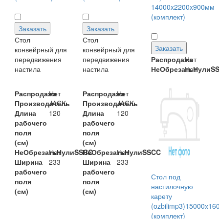
14000x2200x900мм
(комплект)
Заказать
Заказать
Стол
Стол
Заказать
конвейрный для
конвейрный для
передвижения
передвижения
Распродажа
Нет
настила
настила
НеОбрезатьНулиS
Нет
Распродажа
Нет
Распродажа
Нет
Производитель
JACK
Производитель
JACK
Длина
120
Длина
120
рабочего
рабочего
поля
поля
(см)
(см)
НеОбрезатьНулиSSCC
Нет
НеОбрезатьНулиSSCC
Нет
Ширина
233
Ширина
233
рабочего
рабочего
Стол под
поля
поля
настилочную
(см)
(см)
карету
(ozbilimp3)15000х1
(комплект)