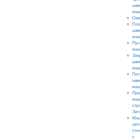
шв
ма
Ове
Пл
шв
ма
Пуг
ма
Зак
шв
ма
Пет
шв
ма
Пр
ма
стр
Зиг
Ма
цеп
сте
с