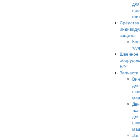
для
нос
фик
Средства
индивиду
защиты
Кон
здо
Швейное
оборудов
Б/У
Запчасти
Ви
для
шв
ма
Дви
тка
для
шв
ма
Зап