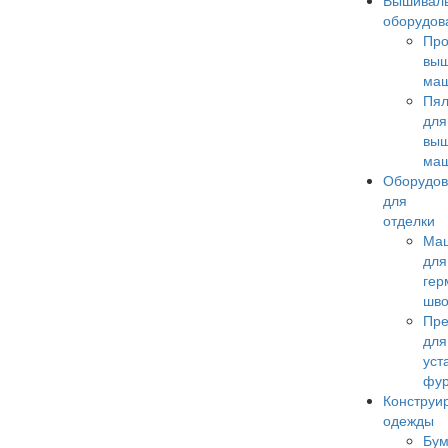
Вышивал
оборудов
Пр
вы
ма
Пял
для
вы
ма
Оборудо
для
отделки
Ма
для
гер
шв
Пр
для
уст
фу
Конструи
одежды
Бум