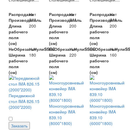
Распродажа
Нет
Распродажа
Нет
Распродажа
Нет
Производитель
IMA
Производитель
IMA
Производитель
IMA
Длина
200
Длина
200
Длина
200
рабочего
рабочего
рабочего
поля
поля
поля
(см)
(см)
(см)
НеОбрезатьНулиSSCC
Нет
НеОбрезатьНулиSSCC
Нет
НеОбрезатьНулиS
Нет
Ширина
180
Ширина
220
Ширина
160
рабочего
рабочего
рабочего
поля
поля
поля
(см)
(см)
(см)
Передвижной
стол IMA 826.15
Моногоуровневый
Моногоуровневый
(2000*2200)
конвейер IMA
конвейер IMA
839.10
839.10
(8000*1800)
(6000*1800)
Заказать