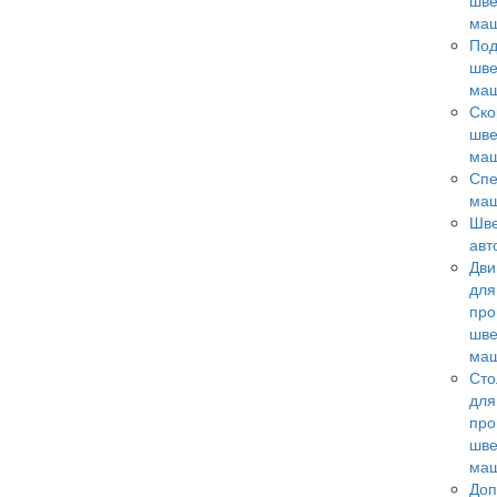
шв
ма
По
шв
ма
Ск
шв
ма
Сп
ма
Шв
авт
Дви
для
пр
шв
ма
Ст
для
пр
шв
ма
Доп