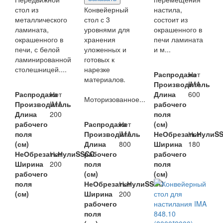
стол из
Конвейерный
настила,
металлического
стол с 3
состоит из
ламината,
уровнями для
окрашенного в
окрашенного в
хранения
печи ламината
печи, с белой
уложенных и
и м...
ламинированной
готовых к
столешницей....
нарезке
Распродажа
Нет
материалов.
Производитель
IMA
Распродажа
Нет
Длина
600
Моторизованное...
Производитель
IMA
рабочего
Длина
200
поля
рабочего
Распродажа
Нет
(см)
поля
Производитель
IMA
НеОбрезатьНулиS
Нет
(см)
Длина
800
Ширина
180
НеОбрезатьНулиSSCC
Нет
рабочего
рабочего
Ширина
200
поля
поля
рабочего
(см)
(см)
поля
НеОбрезатьНулиSSCC
Нет
(см)
Ширина
200
рабочего
поля