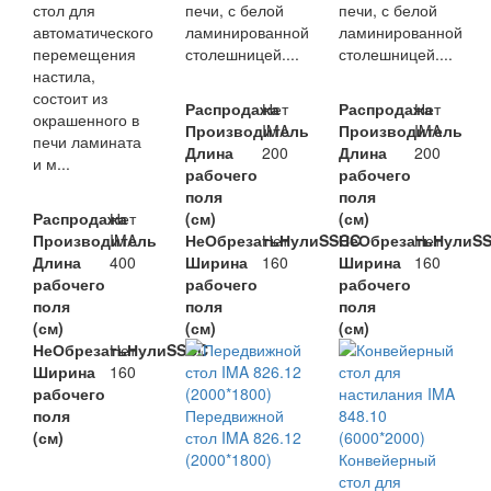
стол для
печи, с белой
печи, с белой
автоматического
ламинированной
ламинированной
перемещения
столешницей....
столешницей....
настила,
состоит из
Распродажа
Нет
Распродажа
Нет
окрашенного в
Производитель
IMA
Производитель
IMA
печи ламината
Длина
200
Длина
200
и м...
рабочего
рабочего
поля
поля
Распродажа
Нет
(см)
(см)
Производитель
IMA
НеОбрезатьНулиSSCC
Нет
НеОбрезатьНулиS
Нет
Длина
400
Ширина
160
Ширина
160
рабочего
рабочего
рабочего
поля
поля
поля
(см)
(см)
(см)
НеОбрезатьНулиSSCC
Нет
Ширина
160
рабочего
поля
Передвижной
(см)
стол IMA 826.12
(2000*1800)
Конвейерный
стол для