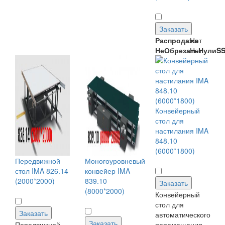
Заказать
Распродажа
Нет
НеОбрезатьНулиS
Нет
Конвейерный
стол для
настилания IMA
848.10
(6000*1800)
Передвижной
Моногоуровневый
стол IMA 826.14
конвейер IMA
(2000*2000)
839.10
Заказать
(8000*2000)
Конвейерный
стол для
Заказать
автоматического
Заказать
Передвижной
перемещения