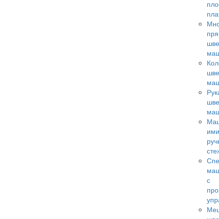
пло
пл
Мно
пря
шв
ма
Кол
шв
ма
Рук
шв
ма
Ма
ими
руч
сте
Сп
ма
с
пр
упр
Ме