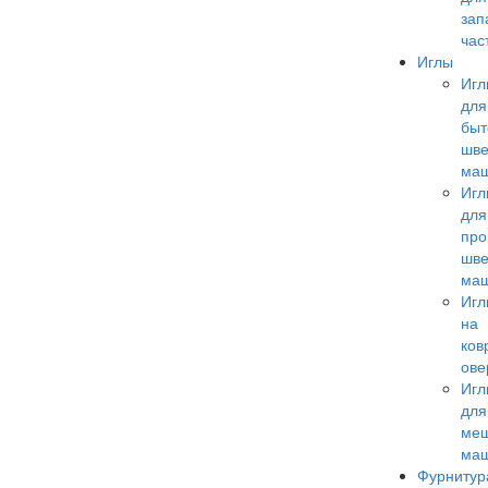
зап
час
Иглы
Иг
для
быт
шв
ма
Иг
для
пр
шв
ма
Иг
на
ков
ове
Иг
для
меш
ма
Фурнитур