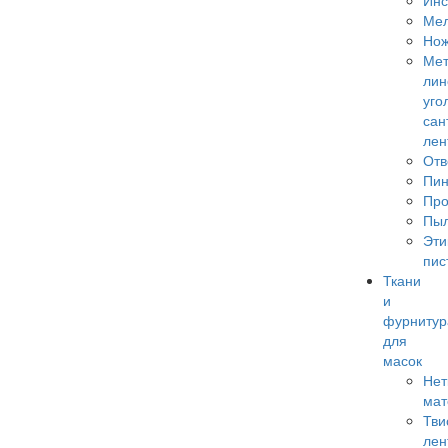
Инс
Ме
Но
Мет
лин
уго
сан
лен
Отв
Пи
Про
Пы
Эти
пис
Ткани
и
фурнитур
для
масок
Нет
мат
Тви
лен