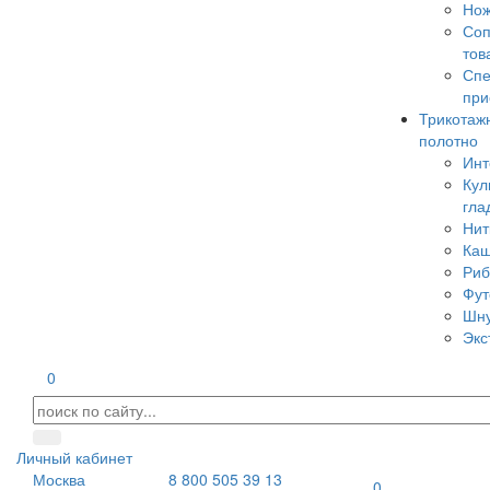
Но
Соп
тов
Сп
при
Трикотаж
полотно
Инт
Кул
гла
Нит
Каш
Риб
Фут
Шн
Экс
0
Личный кабинет
Москва
8 800 505 39 13
0