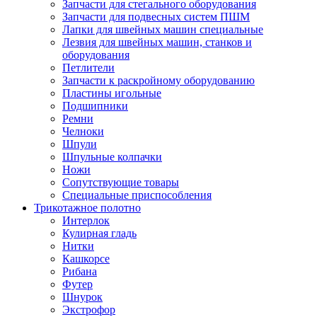
Запчасти для стегального оборудования
Запчасти для подвесных систем ПШМ
Лапки для швейных машин специальные
Лезвия для швейных машин, станков и
оборудования
Петлители
Запчасти к раскройному оборудованию
Пластины игольные
Подшипники
Ремни
Челноки
Шпули
Шпульные колпачки
Ножи
Сопутствующие товары
Специальные приспособления
Трикотажное полотно
Интерлок
Кулирная гладь
Нитки
Кашкорсе
Рибана
Футер
Шнурок
Экстрофор