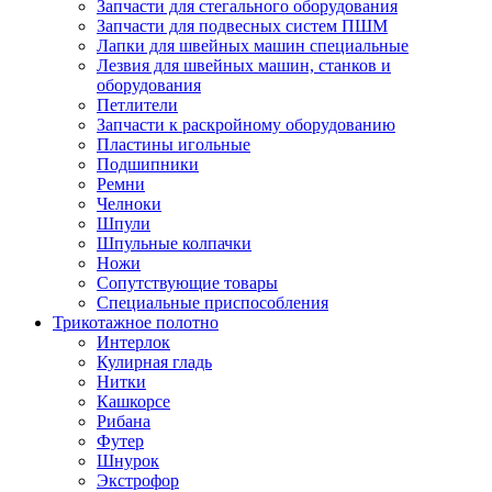
Запчасти для стегального оборудования
Запчасти для подвесных систем ПШМ
Лапки для швейных машин специальные
Лезвия для швейных машин, станков и
оборудования
Петлители
Запчасти к раскройному оборудованию
Пластины игольные
Подшипники
Ремни
Челноки
Шпули
Шпульные колпачки
Ножи
Сопутствующие товары
Специальные приспособления
Трикотажное полотно
Интерлок
Кулирная гладь
Нитки
Кашкорсе
Рибана
Футер
Шнурок
Экстрофор